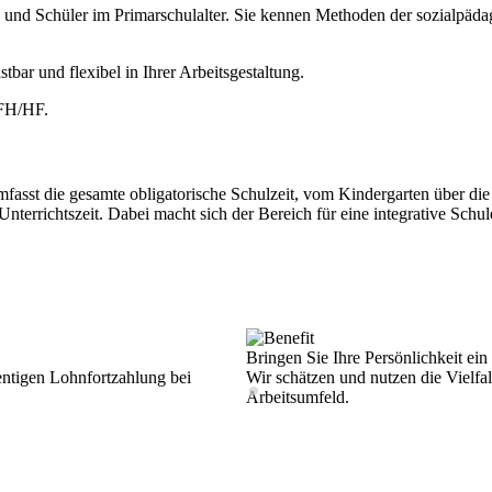
en und Schüler im Primarschulalter. Sie kennen Methoden der sozialpäd
astbar und flexibel in Ihrer Arbeitsgestaltung.
 FH/HF.
sst die gesamte obligatorische Schulzeit, vom Kindergarten über die P
nterrichtszeit. Dabei macht sich der Bereich für eine integrative Schu
Bringen Sie Ihre Persönlichkeit ein
ntigen Lohnfortzahlung bei
Wir schätzen und nutzen die Vielfa
Arbeitsumfeld.